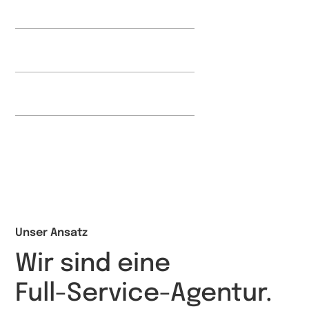
01
Website Event Trigger
01
Heatmap Setup
01
Conversion Funnel Setup
01
CRM & Email Integration
Unser Ansatz
Wir
sind
eine
Full-Service-Agentur.