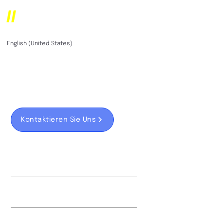
Marketing Tech
German (Germany)
English (United States)
Implementierung von Technologielösungen zur
Messung und Verbesserung der Effizienz und
Effektivität des Marketings.
Kontaktieren Sie Uns
Learn More
Deliverables
01
Analytics Setup (GA4)