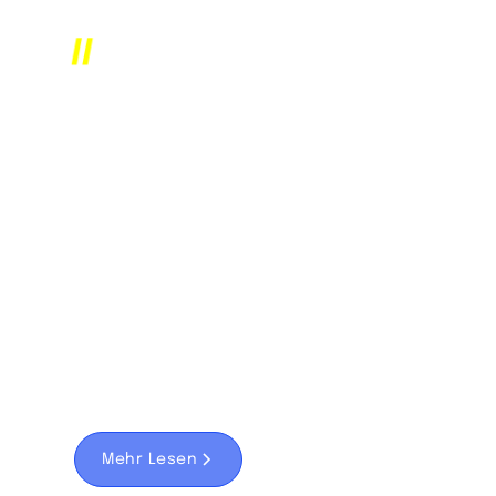
Lösungen
Unternehme
H Projektierung
Persönliches
Engagement b
jedem Baupro
Mehr Lesen
Link Zur Website