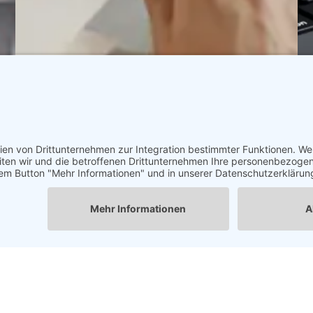
Websites
Pult
Verbesserung hybrider Arbeitsplätze mit
nahtlosen Lösungen für die Schreibtisch-
und Raumbuchung
See Details