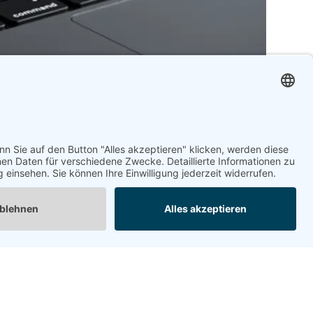
Websites
Lumifai
Transformation des Markenerfolgs mit
datengestützten Erkenntnissen und
Marktinformationen
See Details