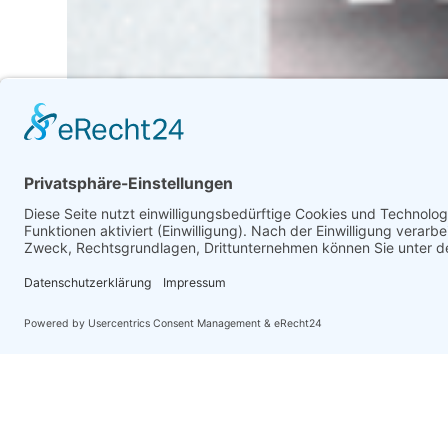
Social Recruiting
PariServe
Stärkung sozialer Organisationen mit
maßgeschneiderten
Unterstützungsdiensten
See Details