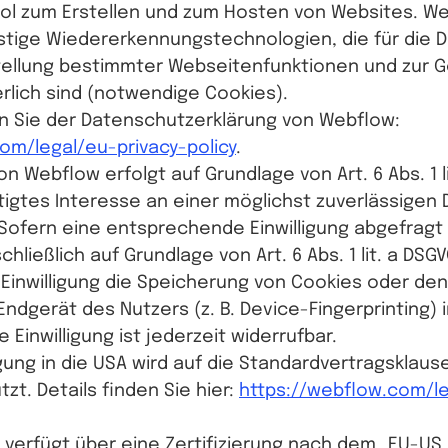
ool zum Erstellen und zum Hosten von Websites. W
tige Wiedererkennungstechnologien, die für die D
stellung bestimmter Webseitenfunktionen und zur 
erlich sind (notwendige Cookies).
n Sie der Datenschutzerklärung von Webflow:
om/legal/eu-privacy-policy
.
 Webflow erfolgt auf Grundlage von Art. 6 Abs. 1 li
igtes Interesse an einer möglichst zuverlässigen 
Sofern eine entsprechende Einwilligung abgefragt 
hließlich auf Grundlage von Art. 6 Abs. 1 lit. a DSGV
 Einwilligung die Speicherung von Cookies oder den 
Endgerät des Nutzers (z. B. Device-Fingerprinting) 
 Einwilligung ist jederzeit widerrufbar.
ung in die USA wird auf die Standardvertragsklause
t. Details finden Sie hier:
https://webflow.com/le
erfügt über eine Zertifizierung nach dem „EU-US 