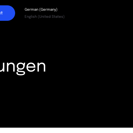
German (Germany)
kt
English (United States)
ungen