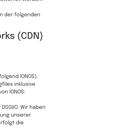
in der folgenden
orks (CDN)
hfolgend IONOS).
iles inklusive
von IONOS:
 f DSGVO. Wir haben
lung unserer
rfolgt die