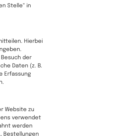
n Stelle“ in
tteilen. Hierbei
eingeben.
m Besuch der
che Daten (z. B.
ie Erfassung
n.
er Website zu
ltens verwendet
bahnt werden
, Bestellungen