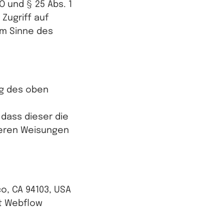
O und § 25 Abs. 1
Zugriff auf
im Sinne des
ng des oben
dass dieser die
eren Weisungen
co, CA 94103, USA
t Webflow