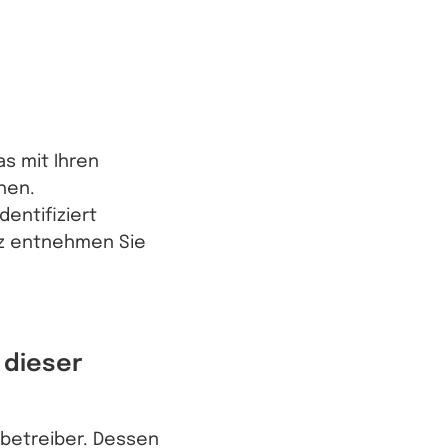
s mit Ihren
hen.
entifiziert
z entnehmen Sie
 dieser
ebetreiber. Dessen