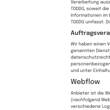
Verarbeitung aussc
TDDDG, soweit die
Informationen im 
TDDDG umfasst. Die
Auftragsvera
Wir haben einen V
genannten Dienste
datenschutzrechtl
personenbezogen
und unter Einhalt
Webflow
Anbieter ist die W
(nachfolgend Web
verschiedene Logfi