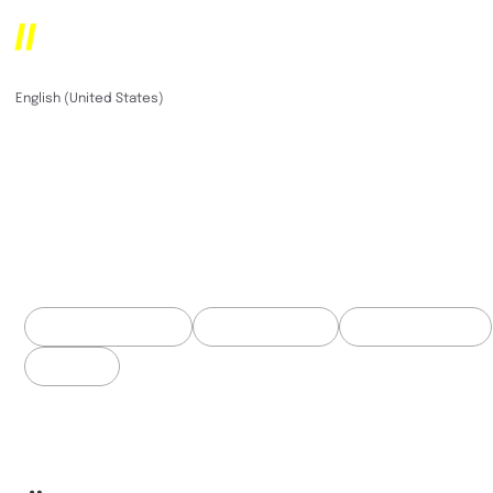
PP Schleifer
German (Germany)
English (United States)
Fachkundige Steuer-
und
Unternehmensberat
Facebook Marketing
Videoproduktion
Digitales Backend
SEA / SEO