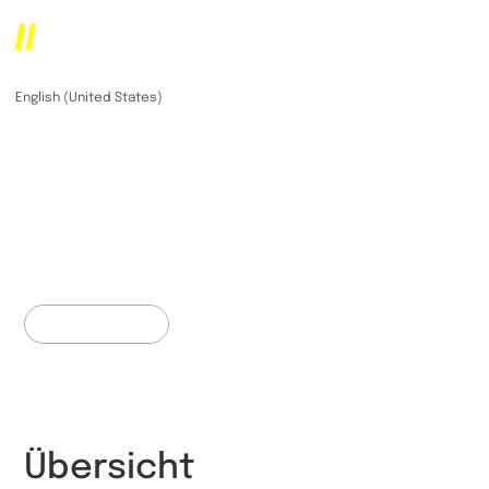
Kleen Voß & Kollegen
German (Germany)
English (United States)
Lassen Sie Ihre
Wohneigentumsträu
Wirklichkeit werden
Videoproduktion
Übersicht