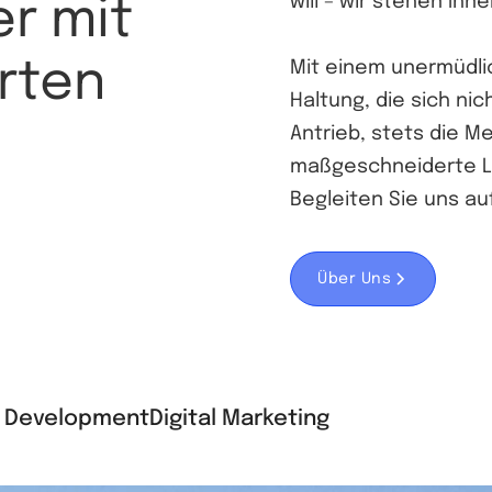
will – wir stehen Ihne
er mit
rten
Mit einem unermüdli
Haltung, die sich n
Antrieb, stets die Me
maßgeschneiderte Lö
Begleiten Sie uns au
Über Uns
 Development
Digital Marketing