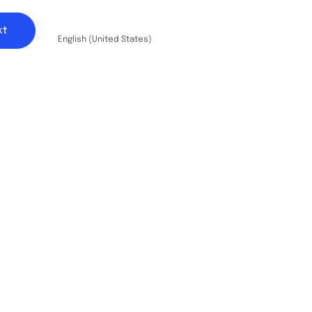
German (Germany)
kt
English (United States)
en