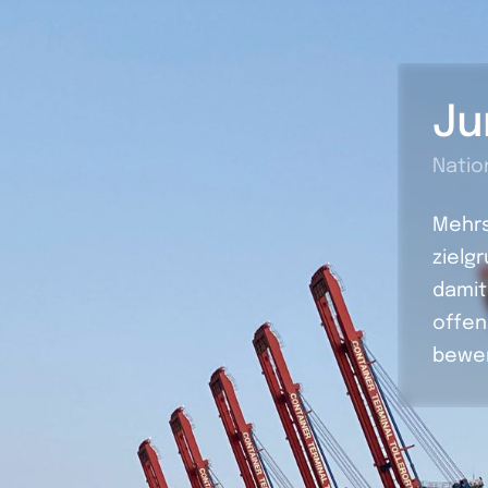
Ju
Natio
Mehrs
zielg
damit
offen
bewe