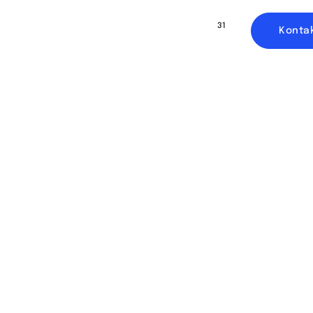
31
n
Ressourcen
Unsere Arbeit
Konta
d
n
VOY ist darauf 
cht
Steuerdienstlei
Investoren und 
legen wir Wert 
und fundierte B