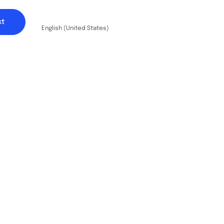
German (Germany)
kt
English (United States)
spezialisiert, umfassende Rechts- und
stungen anzubieten, die auf
Gründer zugeschnitten sind. Dabei
auf Vertrauen, klare Kommunikation
ranchenkenntnisse, um eine sichere