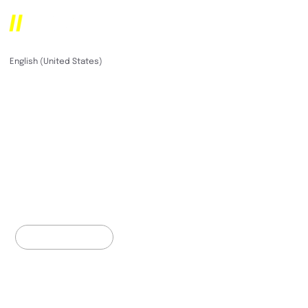
Instaffo
German (Germany)
English (United States)
Revolutionäres Job-
Matching für Tech-,
Marketing- und
Vertriebstalente
Web Development