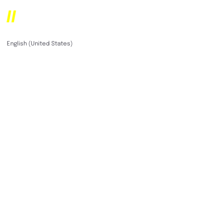
Pult
German (Germany)
English (United States)
Verbesserung
hybrider
Arbeitsplätze mit
nahtlosen Lösungen
für die
Schreibtisch- und
Raumbuchung