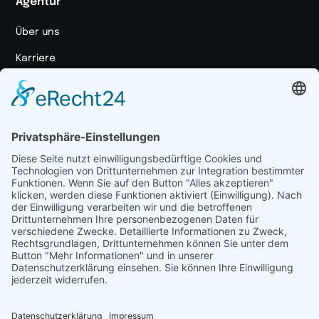
Agentur
Über uns
Karriere
Unser Ansatz
Markenportal
Medienpaket
Ressourcen
Case Studies
Blog
Marketing Glossar