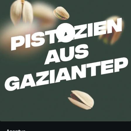
Konktakt:
+49 152008170412
hallo@201720.de
Leistungen
Recruiting
Social Media
Videoproduktion
Websites
Digitales Marketing