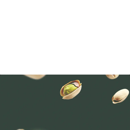
Client
Year
Fiete Food
2024
Industry
Website
Food & Beverage
https://fietefood.de/
Adresse:
Carlstraße 169, 24534 Neumünster, Germany