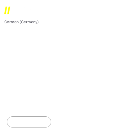
Lumifai
German (Germany)
English (United States)
Transformation des
Markenerfolgs mit
datengestützten
Erkenntnissen und
Marktinformationen
Web Development